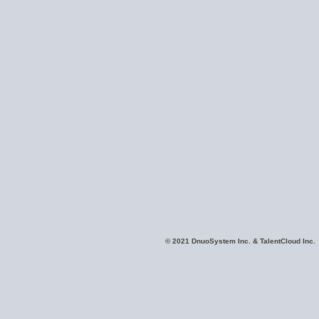
©
2021 DnuoSystem Inc. & TalentCloud Inc.